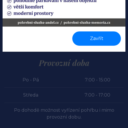
Víme, že není jednoduché rozloučit se s milovanou
osobou a jsme připraveni usnadnit Vám svojí
Zavřít
ochotou a pochopením Vaši bolestnou situaci.
Provozní doba
Po - Pá
7:00 - 15:00
Středa
7:00 - 17:00
Po dohodě možnost vyřízení pohřbu i mimo
provozní dobu.