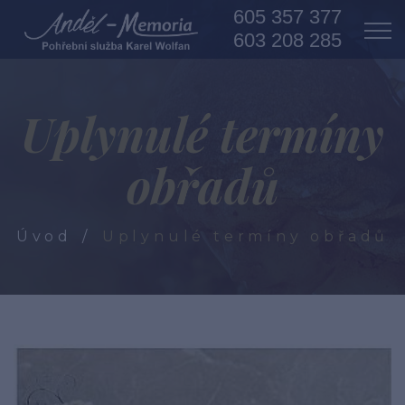
605 357 377
603 208 285
Uplynulé termíny
obřadů
Úvod
Uplynulé termíny obřadů