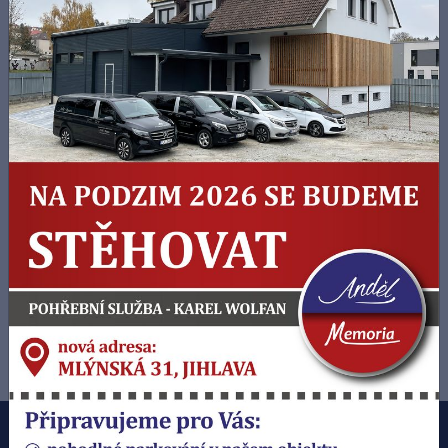
Jana Cahová
5. 8. 2026 - 11:00
kaple, Ústřední hřbitov Jihlava
(72 let)
Zobrazit parte